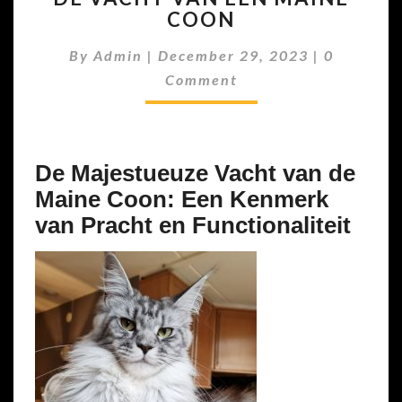
COON
VAN
EEN
Comment
By
Admin
|
December 29, 2023
|
0
MAINE
COON
Comment
De Majestueuze Vacht van de
Maine Coon: Een Kenmerk
van Pracht en Functionaliteit